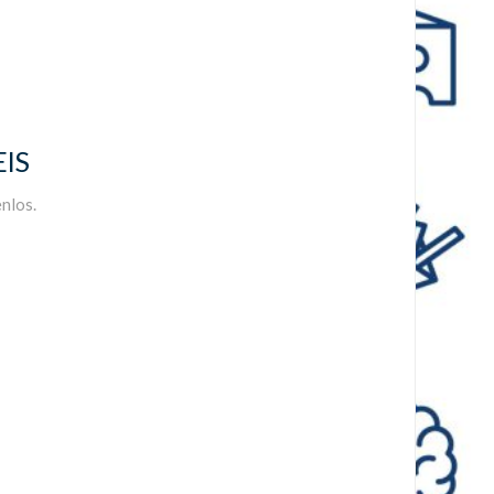
IS
nlos.